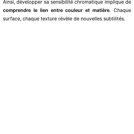
Ainsi, développer sa sensibilité chromatique implique de
comprendre le lien entre couleur et matière
. Chaque
surface, chaque texture révèle de nouvelles subtilités.
4. S’inspirer des artistes et designers
contemporains
Plusieurs artistes et designers offrent des exemples
fascinants pour affiner notre sensibilité chromatique :
Mark Rothko
: maître des dégradés lumineux, il crée
des émotions à partir de simples blocs de couleur.
Olafur Eliasson
: explore la lumière, la couleur et la
perception spatiale à travers des installations
immersives.